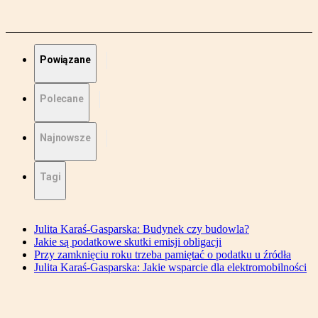
Powiązane
Polecane
Najnowsze
Tagi
Julita Karaś-Gasparska: Budynek czy budowla?
Jakie są podatkowe skutki emisji obligacji
Przy zamknięciu roku trzeba pamiętać o podatku u źródła
Julita Karaś-Gasparska: Jakie wsparcie dla elektromobilności