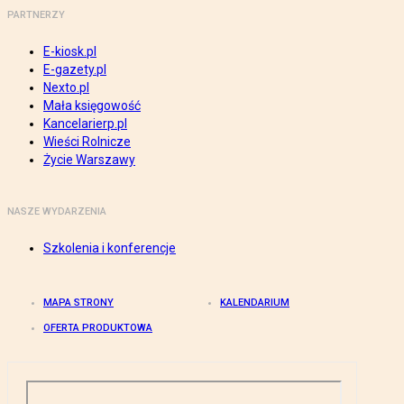
PARTNERZY
E-kiosk.pl
E-gazety.pl
Nexto.pl
Mała księgowość
Kancelarierp.pl
Wieści Rolnicze
Życie Warszawy
NASZE WYDARZENIA
Szkolenia i konferencje
MAPA STRONY
KALENDARIUM
OFERTA PRODUKTOWA