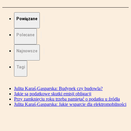
Powiązane
Polecane
Najnowsze
Tagi
Julita Karaś-Gasparska: Budynek czy budowla?
Jakie są podatkowe skutki emisji obligacji
Przy zamknięciu roku trzeba pamiętać o podatku u źródła
Julita Karaś-Gasparska: Jakie wsparcie dla elektromobilności