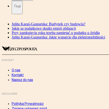
Tagi
Julita Karaś-Gasparska: Budynek czy budowla?
Jakie są podatkowe skutki emisji obligacji
Przy zamknięciu roku trzeba pamiętać o podatku u źródła
Julita Karaś-Gasparska: Jakie wsparcie dla elektromobilności
KONTAKT
O nas
Kontakt
Napisz do nas
REGULAMIN
Polityka Prywatności
Zmiana ustawień zgód