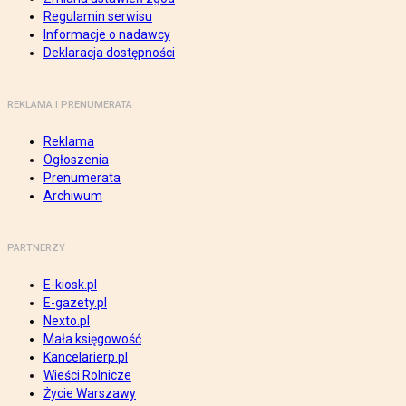
Regulamin serwisu
Informacje o nadawcy
Deklaracja dostępności
REKLAMA I PRENUMERATA
Reklama
Ogłoszenia
Prenumerata
Archiwum
PARTNERZY
E-kiosk.pl
E-gazety.pl
Nexto.pl
Mała księgowość
Kancelarierp.pl
Wieści Rolnicze
Życie Warszawy