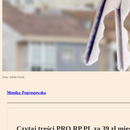
Foto: Adobe Stock
Monika Pogroszewska
Czytaj treści PRO.RP.PL za 39 zł mies