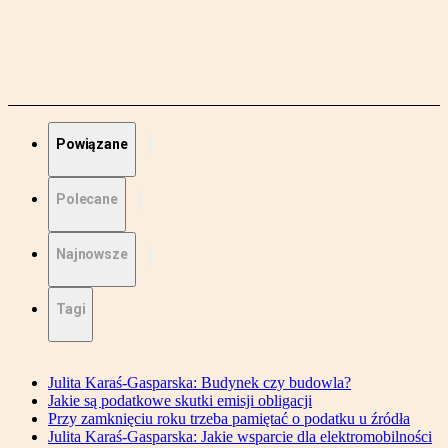
Powiązane
Polecane
Najnowsze
Tagi
Julita Karaś-Gasparska: Budynek czy budowla?
Jakie są podatkowe skutki emisji obligacji
Przy zamknięciu roku trzeba pamiętać o podatku u źródła
Julita Karaś-Gasparska: Jakie wsparcie dla elektromobilności