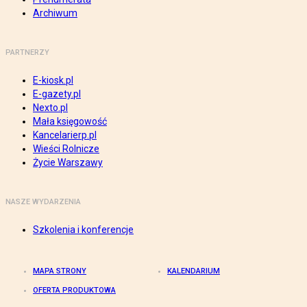
Archiwum
PARTNERZY
E-kiosk.pl
E-gazety.pl
Nexto.pl
Mała księgowość
Kancelarierp.pl
Wieści Rolnicze
Życie Warszawy
NASZE WYDARZENIA
Szkolenia i konferencje
MAPA STRONY
KALENDARIUM
OFERTA PRODUKTOWA