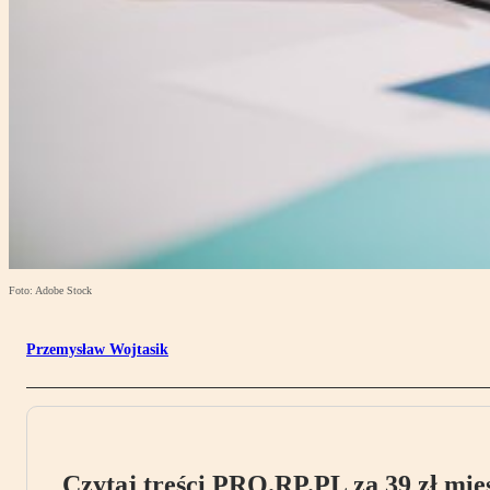
Foto: Adobe Stock
Przemysław Wojtasik
Czytaj treści PRO.RP.PL za 39 zł mies