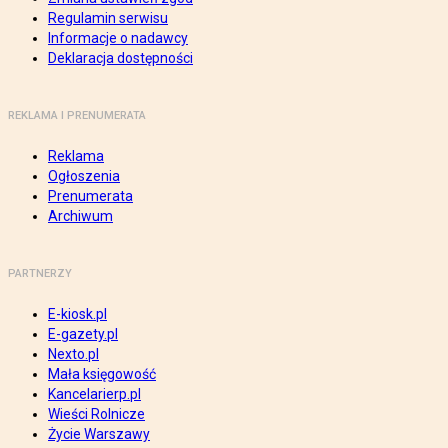
Regulamin serwisu
Informacje o nadawcy
Deklaracja dostępności
REKLAMA I PRENUMERATA
Reklama
Ogłoszenia
Prenumerata
Archiwum
PARTNERZY
E-kiosk.pl
E-gazety.pl
Nexto.pl
Mała księgowość
Kancelarierp.pl
Wieści Rolnicze
Życie Warszawy