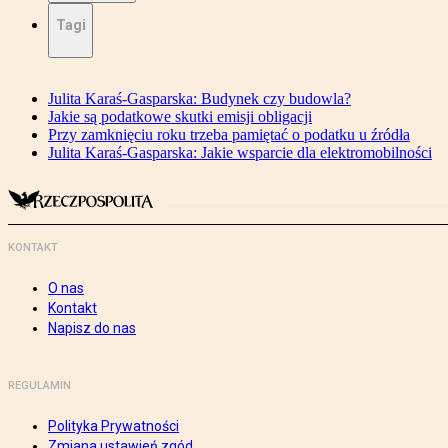
Tagi
Julita Karaś-Gasparska: Budynek czy budowla?
Jakie są podatkowe skutki emisji obligacji
Przy zamknięciu roku trzeba pamiętać o podatku u źródła
Julita Karaś-Gasparska: Jakie wsparcie dla elektromobilności
KONTAKT
O nas
Kontakt
Napisz do nas
REGULAMIN
Polityka Prywatności
Zmiana ustawień zgód