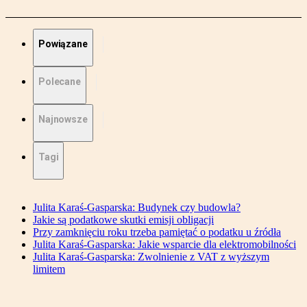
Powiązane
Polecane
Najnowsze
Tagi
Julita Karaś-Gasparska: Budynek czy budowla?
Jakie są podatkowe skutki emisji obligacji
Przy zamknięciu roku trzeba pamiętać o podatku u źródła
Julita Karaś-Gasparska: Jakie wsparcie dla elektromobilności
Julita Karaś-Gasparska: Zwolnienie z VAT z wyższym
limitem