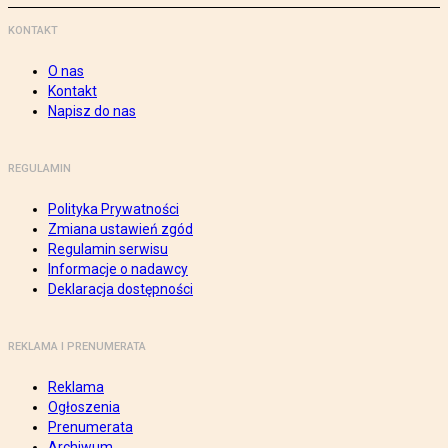
KONTAKT
O nas
Kontakt
Napisz do nas
REGULAMIN
Polityka Prywatności
Zmiana ustawień zgód
Regulamin serwisu
Informacje o nadawcy
Deklaracja dostępności
REKLAMA I PRENUMERATA
Reklama
Ogłoszenia
Prenumerata
Archiwum