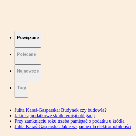
Powiązane
Polecane
Najnowsze
Tagi
Julita Karaś-Gasparska: Budynek czy budowla?
Jakie są podatkowe skutki emisji obligacji
Przy zamknięciu roku trzeba pamiętać o podatku u źródła
Julita Karaś-Gasparska: Jakie wsparcie dla elektromobilności