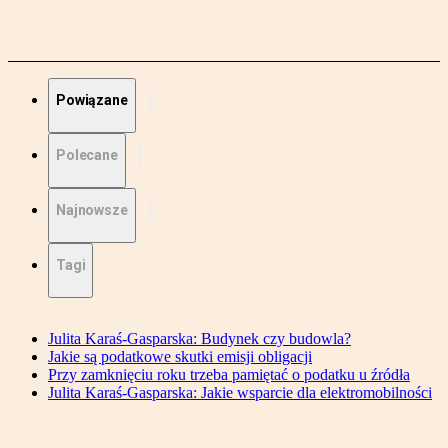
Powiązane
Polecane
Najnowsze
Tagi
Julita Karaś-Gasparska: Budynek czy budowla?
Jakie są podatkowe skutki emisji obligacji
Przy zamknięciu roku trzeba pamiętać o podatku u źródła
Julita Karaś-Gasparska: Jakie wsparcie dla elektromobilności