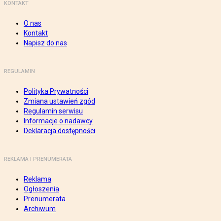
KONTAKT
O nas
Kontakt
Napisz do nas
REGULAMIN
Polityka Prywatności
Zmiana ustawień zgód
Regulamin serwisu
Informacje o nadawcy
Deklaracja dostępności
REKLAMA I PRENUMERATA
Reklama
Ogłoszenia
Prenumerata
Archiwum