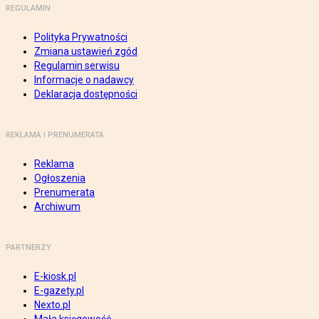
REGULAMIN
Polityka Prywatności
Zmiana ustawień zgód
Regulamin serwisu
Informacje o nadawcy
Deklaracja dostępności
REKLAMA I PRENUMERATA
Reklama
Ogłoszenia
Prenumerata
Archiwum
PARTNERZY
E-kiosk.pl
E-gazety.pl
Nexto.pl