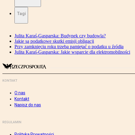
Tagi
Julita Karaś-Gasparska: Budynek czy budowla?
Jakie są podatkowe skutki emisji obligacji
Przy zamknięciu roku trzeba pamiętać o podatku u źródła
Julita Karaś-Gasparska: Jakie wsparcie dla elektromobilności
KONTAKT
O nas
Kontakt
Napisz do nas
REGULAMIN
Polityka Prywatności