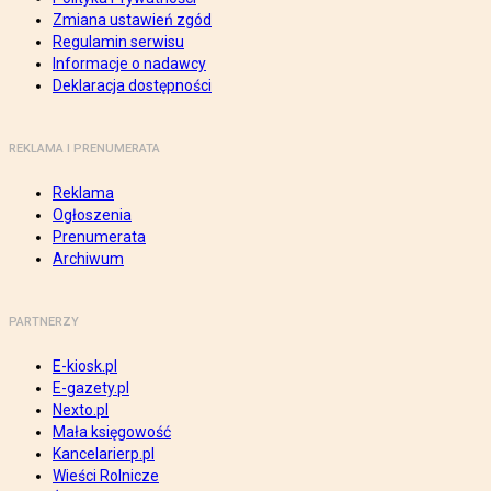
Zmiana ustawień zgód
Regulamin serwisu
Informacje o nadawcy
Deklaracja dostępności
REKLAMA I PRENUMERATA
Reklama
Ogłoszenia
Prenumerata
Archiwum
PARTNERZY
E-kiosk.pl
E-gazety.pl
Nexto.pl
Mała księgowość
Kancelarierp.pl
Wieści Rolnicze