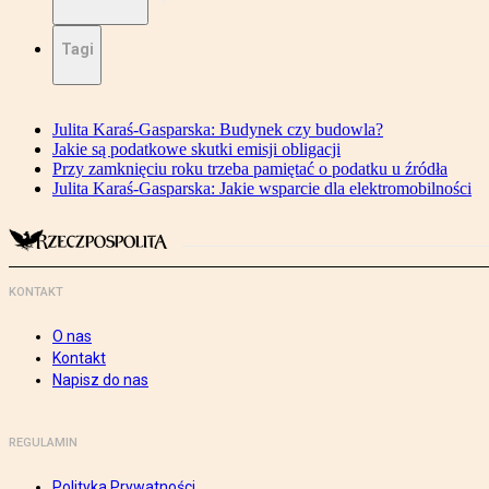
Tagi
Julita Karaś-Gasparska: Budynek czy budowla?
Jakie są podatkowe skutki emisji obligacji
Przy zamknięciu roku trzeba pamiętać o podatku u źródła
Julita Karaś-Gasparska: Jakie wsparcie dla elektromobilności
KONTAKT
O nas
Kontakt
Napisz do nas
REGULAMIN
Polityka Prywatności