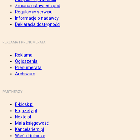
Zmiana ustawień zgód
Regulamin serwisu
Informacje o nadawcy
Deklaracja dostępności
REKLAMA I PRENUMERATA
Reklama
Ogłoszenia
Prenumerata
Archiwum
PARTNERZY
E-kiosk.pl
E-gazety.pl
Nexto.pl
Mała księgowość
Kancelarierp.pl
Wieści Rolnicze