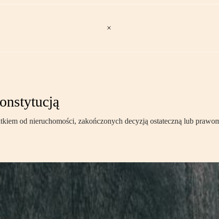
onstytucją
iem od nieruchomości, zakończonych decyzją ostateczną lub prawom