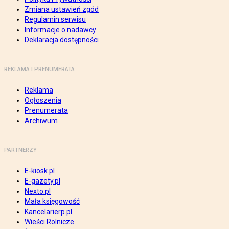
Zmiana ustawień zgód
Regulamin serwisu
Informacje o nadawcy
Deklaracja dostępności
REKLAMA I PRENUMERATA
Reklama
Ogłoszenia
Prenumerata
Archiwum
PARTNERZY
E-kiosk.pl
E-gazety.pl
Nexto.pl
Mała księgowość
Kancelarierp.pl
Wieści Rolnicze