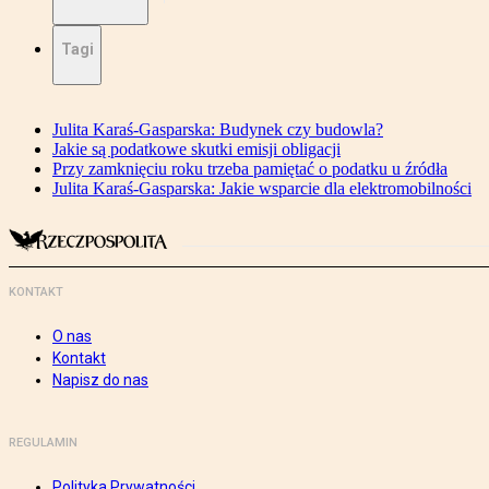
Tagi
Julita Karaś-Gasparska: Budynek czy budowla?
Jakie są podatkowe skutki emisji obligacji
Przy zamknięciu roku trzeba pamiętać o podatku u źródła
Julita Karaś-Gasparska: Jakie wsparcie dla elektromobilności
KONTAKT
O nas
Kontakt
Napisz do nas
REGULAMIN
Polityka Prywatności