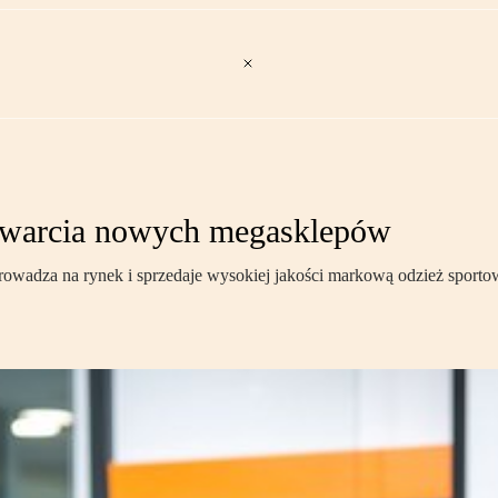
otwarcia nowych megasklepów
wprowadza na rynek i sprzedaje wysokiej jakości markową odzież sport