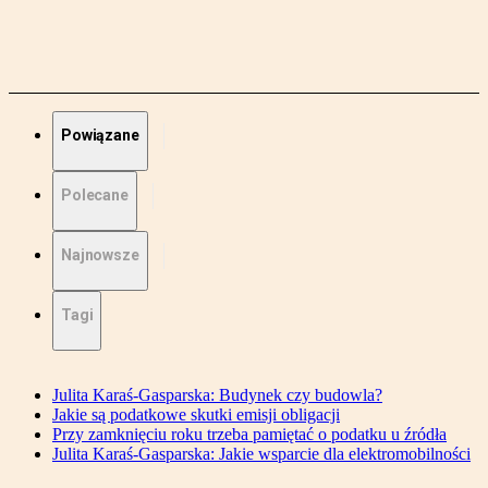
Powiązane
Polecane
Najnowsze
Tagi
Julita Karaś-Gasparska: Budynek czy budowla?
Jakie są podatkowe skutki emisji obligacji
Przy zamknięciu roku trzeba pamiętać o podatku u źródła
Julita Karaś-Gasparska: Jakie wsparcie dla elektromobilności