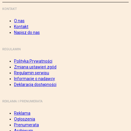
KONTAKT
O nas
Kontakt
Napisz do nas
REGULAMIN
Polityka Prywatności
Zmiana ustawień zgód
Regulamin serwisu
Informacje o nadawcy
Deklaracja dostępności
REKLAMA I PRENUMERATA
Reklama
Ogłoszenia
Prenumerata
Archiwum