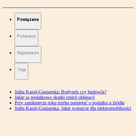
Powiązane
Polecane
Najnowsze
Tagi
Julita Karaś-Gasparska: Budynek czy budowla?
Jakie są podatkowe skutki emisji obligacji
Przy zamknięciu roku trzeba pamiętać o podatku u źródła
Julita Karaś-Gasparska: Jakie wsparcie dla elektromobilności