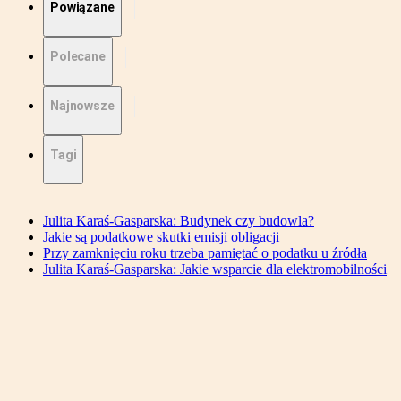
Powiązane
Polecane
Najnowsze
Tagi
Julita Karaś-Gasparska: Budynek czy budowla?
Jakie są podatkowe skutki emisji obligacji
Przy zamknięciu roku trzeba pamiętać o podatku u źródła
Julita Karaś-Gasparska: Jakie wsparcie dla elektromobilności