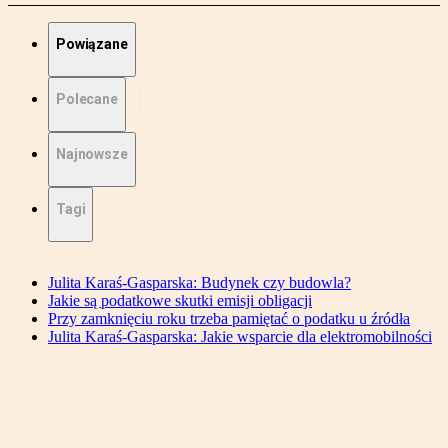
Powiązane
Polecane
Najnowsze
Tagi
Julita Karaś-Gasparska: Budynek czy budowla?
Jakie są podatkowe skutki emisji obligacji
Przy zamknięciu roku trzeba pamiętać o podatku u źródła
Julita Karaś-Gasparska: Jakie wsparcie dla elektromobilności