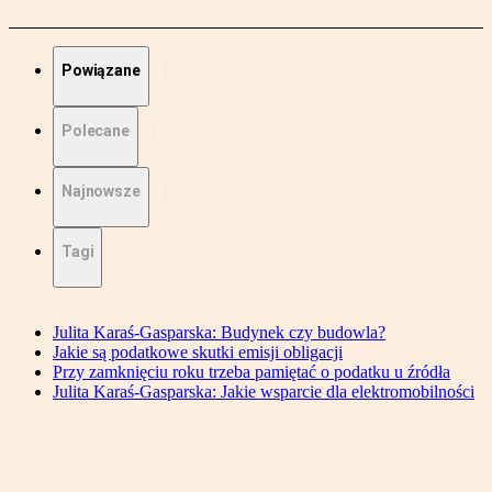
Powiązane
Polecane
Najnowsze
Tagi
Julita Karaś-Gasparska: Budynek czy budowla?
Jakie są podatkowe skutki emisji obligacji
Przy zamknięciu roku trzeba pamiętać o podatku u źródła
Julita Karaś-Gasparska: Jakie wsparcie dla elektromobilności