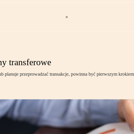
ny transferowe
e lub planuje przeprowadzać transakcje, powinna być pierwszym krok