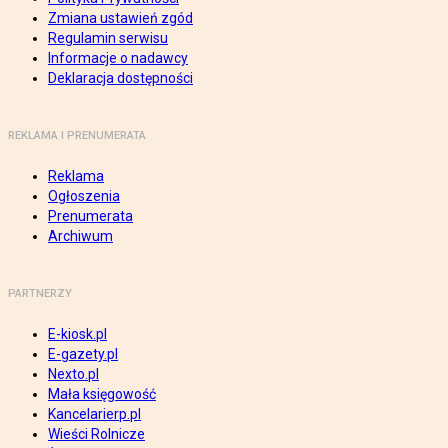
Zmiana ustawień zgód
Regulamin serwisu
Informacje o nadawcy
Deklaracja dostępności
REKLAMA I PRENUMERATA
Reklama
Ogłoszenia
Prenumerata
Archiwum
PARTNERZY
E-kiosk.pl
E-gazety.pl
Nexto.pl
Mała księgowość
Kancelarierp.pl
Wieści Rolnicze