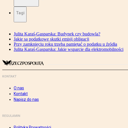
Tagi
Julita Karaś-Gasparska: Budynek czy budowla?
Jakie są podatkowe skutki emisji obligacji
Przy zamknięciu roku trzeba pamiętać o podatku u źródła
Julita Karaś-Gasparska: Jakie wsparcie dla elektromobilności
KONTAKT
O nas
Kontakt
Napisz do nas
REGULAMIN
Polityka Prywatności