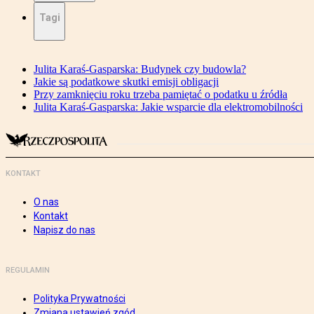
Tagi
Julita Karaś-Gasparska: Budynek czy budowla?
Jakie są podatkowe skutki emisji obligacji
Przy zamknięciu roku trzeba pamiętać o podatku u źródła
Julita Karaś-Gasparska: Jakie wsparcie dla elektromobilności
KONTAKT
O nas
Kontakt
Napisz do nas
REGULAMIN
Polityka Prywatności
Zmiana ustawień zgód