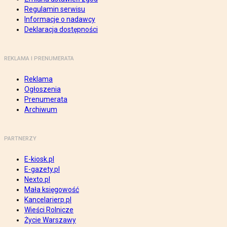
Regulamin serwisu
Informacje o nadawcy
Deklaracja dostępności
REKLAMA I PRENUMERATA
Reklama
Ogłoszenia
Prenumerata
Archiwum
PARTNERZY
E-kiosk.pl
E-gazety.pl
Nexto.pl
Mała księgowość
Kancelarierp.pl
Wieści Rolnicze
Życie Warszawy