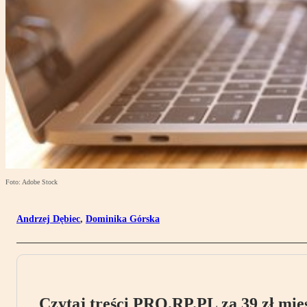
Foto: Adobe Stock
Andrzej Dębiec
,
Dominika Górska
Czytaj treści PRO.RP.PL za 39 zł mies