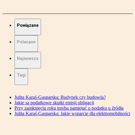
Powiązane
Polecane
Najnowsze
Tagi
Julita Karaś-Gasparska: Budynek czy budowla?
Jakie są podatkowe skutki emisji obligacji
Przy zamknięciu roku trzeba pamiętać o podatku u źródła
Julita Karaś-Gasparska: Jakie wsparcie dla elektromobilności