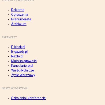
REKLAMA I PRENUMERATA
Reklama
Ogłoszenia
Prenumerata
Archiwum
PARTNERZY
E-kiosk.pl
E-gazety.pl
Nexto.pl
Mała księgowość
Kancelarierp.pl
Wieści Rolnicze
Życie Warszawy
NASZE WYDARZENIA
Szkolenia i konferencje