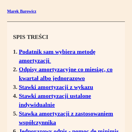
Marek Barowicz
SPIS TREŚCI
Podatnik sam wybiera metodę
amortyzacji
Odpisy amortyzacyjne co miesiąc, co
kwartał albo jednorazowo
Stawki amortyzacji z wykazu
Stawki amortyzacji ustalone
indywidualnie
Stawka amortyzacji z zastosowaniem
współczynnika
Jednorazowy odpis - pomoc de minimis