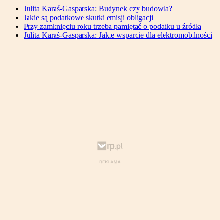
Julita Karaś-Gasparska: Budynek czy budowla?
Jakie są podatkowe skutki emisji obligacji
Przy zamknięciu roku trzeba pamiętać o podatku u źródła
Julita Karaś-Gasparska: Jakie wsparcie dla elektromobilności