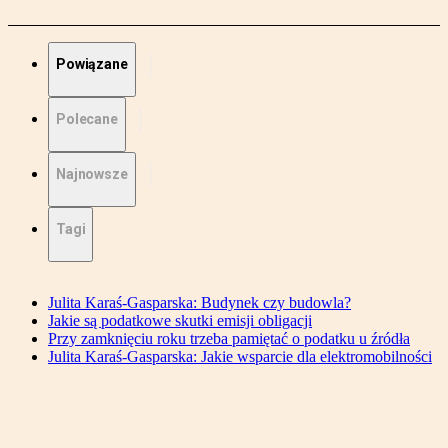
Powiązane
Polecane
Najnowsze
Tagi
Julita Karaś-Gasparska: Budynek czy budowla?
Jakie są podatkowe skutki emisji obligacji
Przy zamknięciu roku trzeba pamiętać o podatku u źródła
Julita Karaś-Gasparska: Jakie wsparcie dla elektromobilności