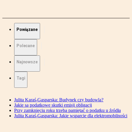
Powiązane
Polecane
Najnowsze
Tagi
Julita Karaś-Gasparska: Budynek czy budowla?
Jakie są podatkowe skutki emisji obligacji
Przy zamknięciu roku trzeba pamiętać o podatku u źródła
Julita Karaś-Gasparska: Jakie wsparcie dla elektromobilności