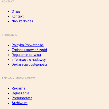
KONTAKT
O nas
Kontakt
Napisz do nas
REGULAMIN
Polityka Prywatności
Zmiana ustawień zgód
Regulamin serwisu
Informacje o nadawcy
Deklaracja dostępności
REKLAMA I PRENUMERATA
Reklama
Ogłoszenia
Prenumerata
Archiwum