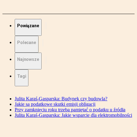
Powiązane
Polecane
Najnowsze
Tagi
Julita Karaś-Gasparska: Budynek czy budowla?
Jakie są podatkowe skutki emisji obligacji
Przy zamknięciu roku trzeba pamiętać o podatku u źródła
Julita Karaś-Gasparska: Jakie wsparcie dla elektromobilności