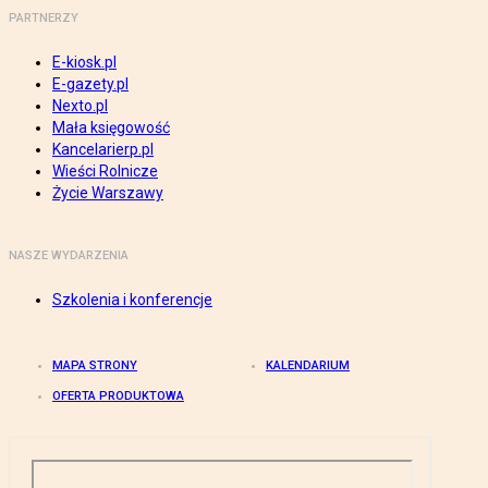
PARTNERZY
E-kiosk.pl
E-gazety.pl
Nexto.pl
Mała księgowość
Kancelarierp.pl
Wieści Rolnicze
Życie Warszawy
NASZE WYDARZENIA
Szkolenia i konferencje
MAPA STRONY
KALENDARIUM
OFERTA PRODUKTOWA