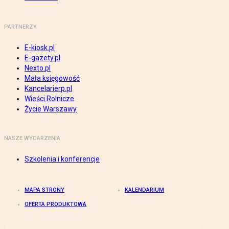
PARTNERZY
E-kiosk.pl
E-gazety.pl
Nexto.pl
Mała księgowość
Kancelarierp.pl
Wieści Rolnicze
Życie Warszawy
NASZE WYDARZENIA
Szkolenia i konferencje
MAPA STRONY
KALENDARIUM
OFERTA PRODUKTOWA