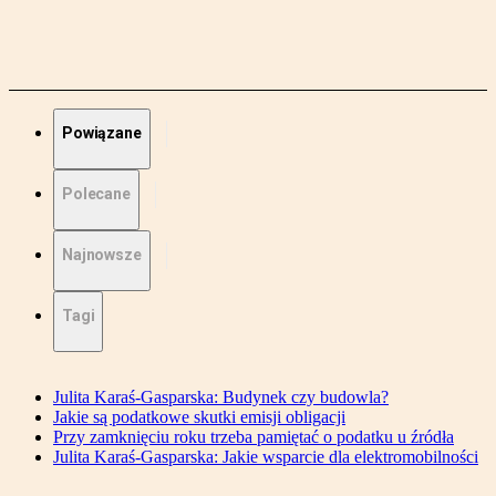
Powiązane
Polecane
Najnowsze
Tagi
Julita Karaś-Gasparska: Budynek czy budowla?
Jakie są podatkowe skutki emisji obligacji
Przy zamknięciu roku trzeba pamiętać o podatku u źródła
Julita Karaś-Gasparska: Jakie wsparcie dla elektromobilności