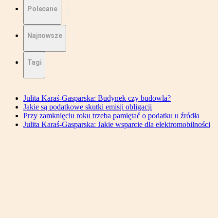
Polecane
Najnowsze
Tagi
Julita Karaś-Gasparska: Budynek czy budowla?
Jakie są podatkowe skutki emisji obligacji
Przy zamknięciu roku trzeba pamiętać o podatku u źródła
Julita Karaś-Gasparska: Jakie wsparcie dla elektromobilności