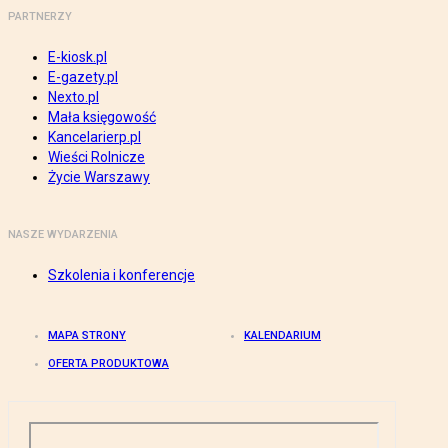
PARTNERZY
E-kiosk.pl
E-gazety.pl
Nexto.pl
Mała księgowość
Kancelarierp.pl
Wieści Rolnicze
Życie Warszawy
NASZE WYDARZENIA
Szkolenia i konferencje
MAPA STRONY
KALENDARIUM
OFERTA PRODUKTOWA