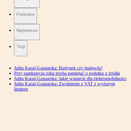
Polecane
Najnowsze
Tagi
Julita Karaś-Gasparska: Budynek czy budowla?
Przy zamknięciu roku trzeba pamiętać o podatku u źródła
Julita Karaś-Gasparska: Jakie wsparcie dla elektromobilności
Julita Karaś-Gasparska: Zwolnienie z VAT z wyższym
limitem