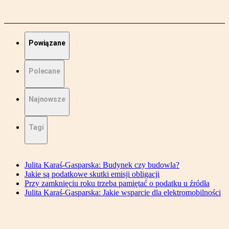
Powiązane
Polecane
Najnowsze
Tagi
Julita Karaś-Gasparska: Budynek czy budowla?
Jakie są podatkowe skutki emisji obligacji
Przy zamknięciu roku trzeba pamiętać o podatku u źródła
Julita Karaś-Gasparska: Jakie wsparcie dla elektromobilności