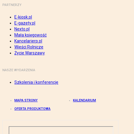
PARTNERZY
E-kiosk.pl
E-gazety.pl
Nexto.pl
Mała księgowość
Kancelarierp.pl
Wieści Rolnicze
Życie Warszawy
NASZE WYDARZENIA
Szkolenia i konferencje
MAPA STRONY
KALENDARIUM
OFERTA PRODUKTOWA