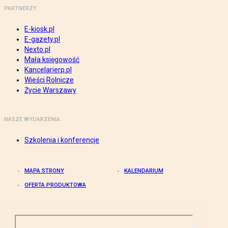
PARTNERZY
E-kiosk.pl
E-gazety.pl
Nexto.pl
Mała księgowość
Kancelarierp.pl
Wieści Rolnicze
Życie Warszawy
NASZE WYDARZENIA
Szkolenia i konferencje
MAPA STRONY
KALENDARIUM
OFERTA PRODUKTOWA