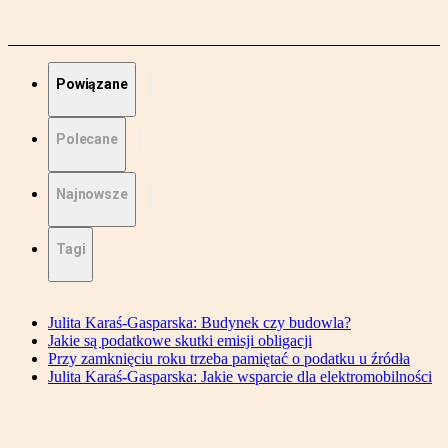
Powiązane
Polecane
Najnowsze
Tagi
Julita Karaś-Gasparska: Budynek czy budowla?
Jakie są podatkowe skutki emisji obligacji
Przy zamknięciu roku trzeba pamiętać o podatku u źródła
Julita Karaś-Gasparska: Jakie wsparcie dla elektromobilności