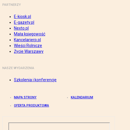
PARTNERZY
E-kiosk.pl
E-gazety.pl
Nexto.pl
Mała księgowość
Kancelarierp.pl
Wieści Rolnicze
Życie Warszawy
NASZE WYDARZENIA
Szkolenia i konferencje
MAPA STRONY
KALENDARIUM
OFERTA PRODUKTOWA