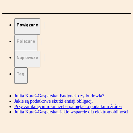
Powiązane
Polecane
Najnowsze
Tagi
Julita Karaś-Gasparska: Budynek czy budowla?
Jakie są podatkowe skutki emisji obligacji
Przy zamknięciu roku trzeba pamiętać o podatku u źródła
Julita Karaś-Gasparska: Jakie wsparcie dla elektromobilności