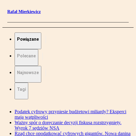
Rafał Mierkiewicz
Powiązane
Polecane
Najnowsze
Tagi
Podatek cyfrowy przyniesie budżetowi miliardy? Eksperci
mają wątpliwości
Ważny spór o doręczanie decyzji fiskusa rozstrzygnięty.
Wyrok 7 sędziów NSA
Rząd chce opodatkować cyfrowych gigantów. Nowa danina