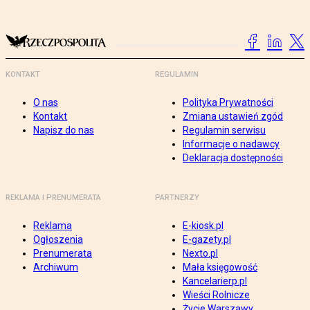
KONTAKT
REGULAMIN
O nas
Polityka Prywatności
Kontakt
Zmiana ustawień zgód
Napisz do nas
Regulamin serwisu
Informacje o nadawcy
Deklaracja dostępności
REKLAMA I PRENUMERATA
PARTNERZY
Reklama
E-kiosk.pl
Ogłoszenia
E-gazety.pl
Prenumerata
Nexto.pl
Archiwum
Mała księgowość
Kancelarierp.pl
Wieści Rolnicze
Życie Warszawy