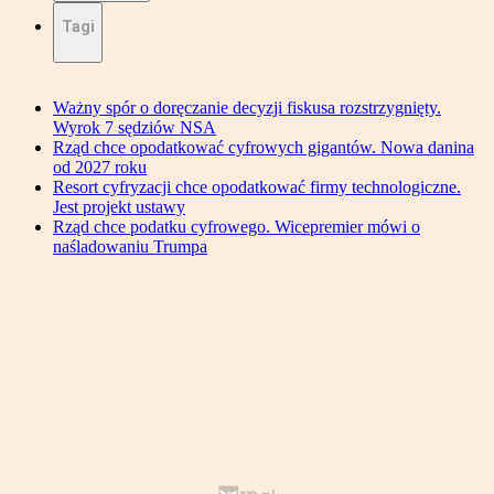
Tagi
Ważny spór o doręczanie decyzji fiskusa rozstrzygnięty.
Wyrok 7 sędziów NSA
Rząd chce opodatkować cyfrowych gigantów. Nowa danina
od 2027 roku
Resort cyfryzacji chce opodatkować firmy technologiczne.
Jest projekt ustawy
Rząd chce podatku cyfrowego. Wicepremier mówi o
naśladowaniu Trumpa