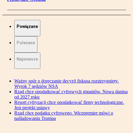
Powiązane
Polecane
Najnowsze
Ważny spór o doręczanie decyzji fiskusa rozstrzygnięty.
Wyrok 7 sędziów NSA
Rząd chce opodatkować cyfrowych gigantów. Nowa danina
od 2027 roku
Resort cyfryzacji chce opodatkować firmy technologiczne.
Jest projekt ustawy
Rząd chce podatku cyfrowego. Wicepremier mówi o
naśladowaniu Trumpa