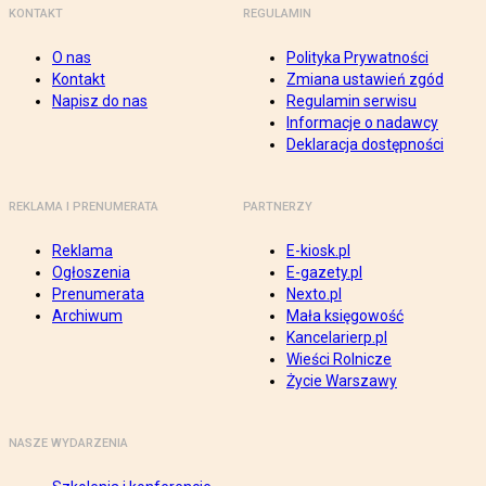
KONTAKT
REGULAMIN
O nas
Polityka Prywatności
Kontakt
Zmiana ustawień zgód
Napisz do nas
Regulamin serwisu
Informacje o nadawcy
Deklaracja dostępności
REKLAMA I PRENUMERATA
PARTNERZY
Reklama
E-kiosk.pl
Ogłoszenia
E-gazety.pl
Prenumerata
Nexto.pl
Archiwum
Mała księgowość
Kancelarierp.pl
Wieści Rolnicze
Życie Warszawy
NASZE WYDARZENIA