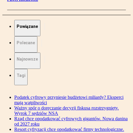
Powiązane
Polecane
Najnowsze
Tagi
Podatek cyfrowy przyniesie budżetowi miliardy? Eksperci
mają wątpliwości
Ważny spór o doręczanie decyzji fiskusa rozstrzygnięty.
Wyrok 7 sędziów NSA
Rząd chce opodatkować cyfrowych gigantów. Nowa danina
od 2027 roku
Resort cyfryzacji chce opodatkować firmy technologiczne.