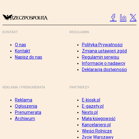
KONTAKT
REGULAMIN
O nas
Polityka Prywatności
Kontakt
Zmiana ustawień zgód
Napisz do nas
Regulamin serwisu
Informacje o nadawcy
Deklaracja dostępności
REKLAMA I PRENUMERATA
PARTNERZY
Reklama
E-kiosk.pl
Ogłoszenia
E-gazety.pl
Prenumerata
Nexto.pl
Archiwum
Mała księgowość
Kancelarierp.pl
Wieści Rolnicze
Życie Warszawy