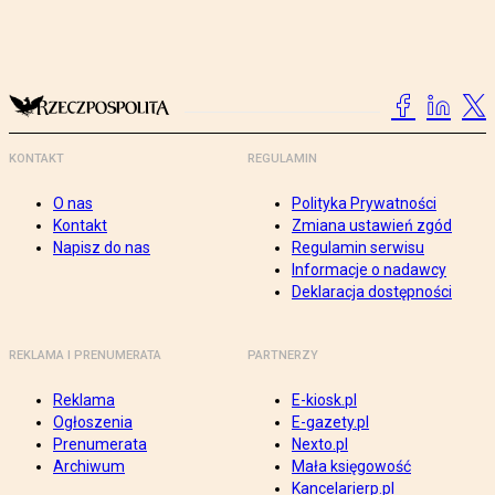
KONTAKT
REGULAMIN
O nas
Polityka Prywatności
Kontakt
Zmiana ustawień zgód
Napisz do nas
Regulamin serwisu
Informacje o nadawcy
Deklaracja dostępności
REKLAMA I PRENUMERATA
PARTNERZY
Reklama
E-kiosk.pl
Ogłoszenia
E-gazety.pl
Prenumerata
Nexto.pl
Archiwum
Mała księgowość
Kancelarierp.pl