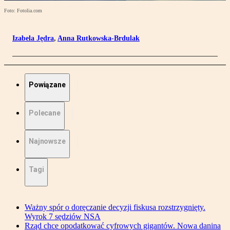
Foto: Fotolia.com
Izabela Jędra
,
Anna Rutkowska-Brdulak
Powiązane
Polecane
Najnowsze
Tagi
Ważny spór o doręczanie decyzji fiskusa rozstrzygnięty.
Wyrok 7 sędziów NSA
Rząd chce opodatkować cyfrowych gigantów. Nowa danina