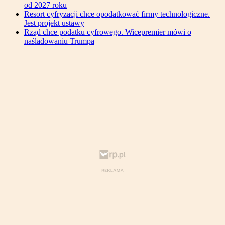
od 2027 roku
Resort cyfryzacji chce opodatkować firmy technologiczne.
Jest projekt ustawy
Rząd chce podatku cyfrowego. Wicepremier mówi o
naśladowaniu Trumpa