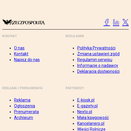
KONTAKT
REGULAMIN
O nas
Polityka Prywatności
Kontakt
Zmiana ustawień zgód
Napisz do nas
Regulamin serwisu
Informacje o nadawcy
Deklaracja dostępności
REKLAMA I PRENUMERATA
PARTNERZY
Reklama
E-kiosk.pl
Ogłoszenia
E-gazety.pl
Prenumerata
Nexto.pl
Archiwum
Mała księgowość
Kancelarierp.pl
Wieści Rolnicze