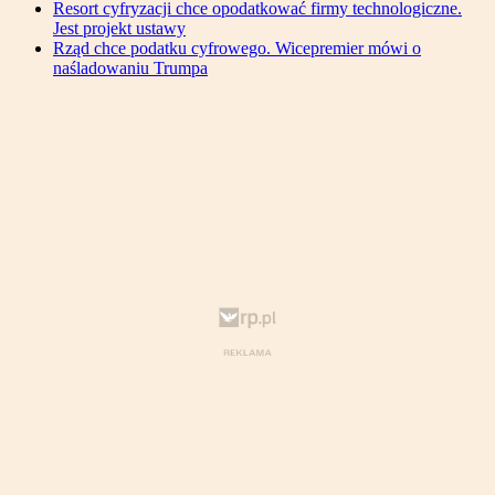
Resort cyfryzacji chce opodatkować firmy technologiczne.
Jest projekt ustawy
Rząd chce podatku cyfrowego. Wicepremier mówi o
naśladowaniu Trumpa