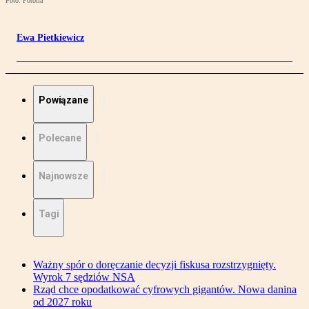
Foto: Fotolia
Ewa Pietkiewicz
Powiązane
Polecane
Najnowsze
Tagi
Ważny spór o doręczanie decyzji fiskusa rozstrzygnięty.
Wyrok 7 sędziów NSA
Rząd chce opodatkować cyfrowych gigantów. Nowa danina
od 2027 roku