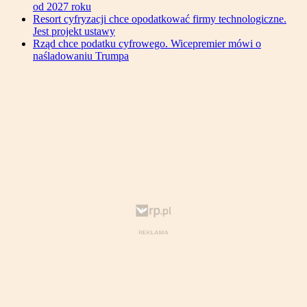
od 2027 roku
Resort cyfryzacji chce opodatkować firmy technologiczne.
Jest projekt ustawy
Rząd chce podatku cyfrowego. Wicepremier mówi o
naśladowaniu Trumpa