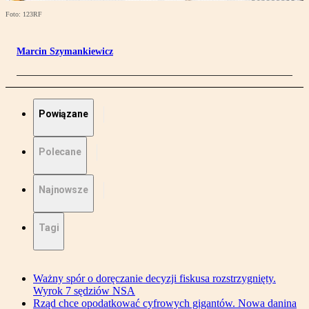
Foto: 123RF
Marcin Szymankiewicz
Powiązane
Polecane
Najnowsze
Tagi
Ważny spór o doręczanie decyzji fiskusa rozstrzygnięty.
Wyrok 7 sędziów NSA
Rząd chce opodatkować cyfrowych gigantów. Nowa danina