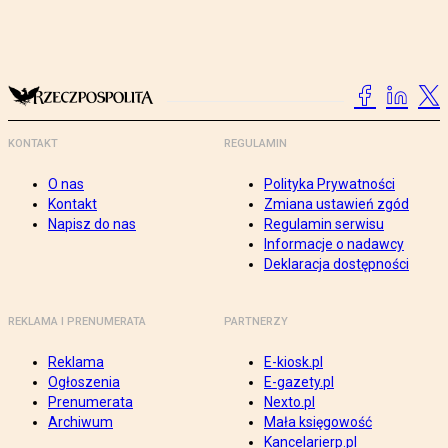
KONTAKT
REGULAMIN
O nas
Polityka Prywatności
Kontakt
Zmiana ustawień zgód
Napisz do nas
Regulamin serwisu
Informacje o nadawcy
Deklaracja dostępności
REKLAMA I PRENUMERATA
PARTNERZY
Reklama
E-kiosk.pl
Ogłoszenia
E-gazety.pl
Prenumerata
Nexto.pl
Archiwum
Mała księgowość
Kancelarierp.pl