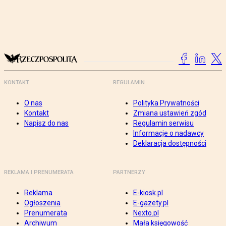
KONTAKT
REGULAMIN
O nas
Polityka Prywatności
Kontakt
Zmiana ustawień zgód
Napisz do nas
Regulamin serwisu
Informacje o nadawcy
Deklaracja dostępności
REKLAMA I PRENUMERATA
PARTNERZY
Reklama
E-kiosk.pl
Ogłoszenia
E-gazety.pl
Prenumerata
Nexto.pl
Archiwum
Mała księgowość