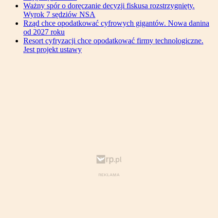
Ważny spór o doręczanie decyzji fiskusa rozstrzygnięty.
Wyrok 7 sędziów NSA
Rząd chce opodatkować cyfrowych gigantów. Nowa danina
od 2027 roku
Resort cyfryzacji chce opodatkować firmy technologiczne.
Jest projekt ustawy