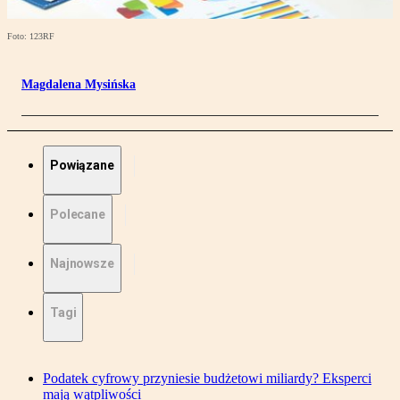
Foto: 123RF
Magdalena Mysińska
Powiązane
Polecane
Najnowsze
Tagi
Podatek cyfrowy przyniesie budżetowi miliardy? Eksperci
mają wątpliwości