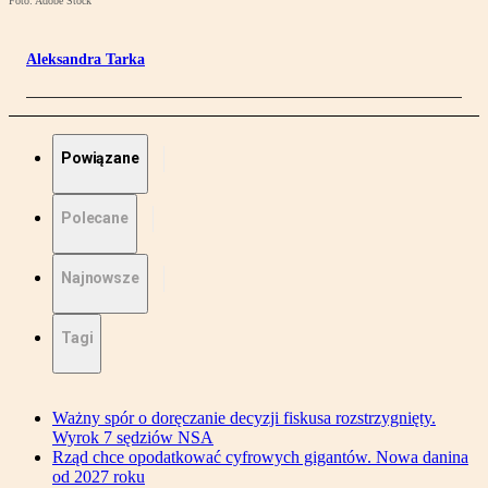
Foto: Adobe Stock
Aleksandra Tarka
Powiązane
Polecane
Najnowsze
Tagi
Ważny spór o doręczanie decyzji fiskusa rozstrzygnięty.
Wyrok 7 sędziów NSA
Rząd chce opodatkować cyfrowych gigantów. Nowa danina
od 2027 roku