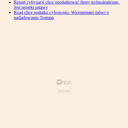
Resort cyfryzacji chce opodatkować firmy technologiczne.
Jest projekt ustawy
Rząd chce podatku cyfrowego. Wicepremier mówi o
naśladowaniu Trumpa