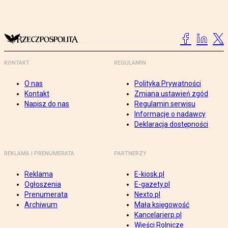
KONTAKT
REGULAMIN
O nas
Polityka Prywatności
Kontakt
Zmiana ustawień zgód
Napisz do nas
Regulamin serwisu
Informacje o nadawcy
Deklaracja dostępności
REKLAMA I PRENUMERATA
PARTNERZY
Reklama
E-kiosk.pl
Ogłoszenia
E-gazety.pl
Prenumerata
Nexto.pl
Archiwum
Mała księgowość
Kancelarierp.pl
Wieści Rolnicze