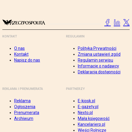
KONTAKT
REGULAMIN
O nas
Polityka Prywatności
Kontakt
Zmiana ustawień zgód
Napisz do nas
Regulamin serwisu
Informacje o nadawcy
Deklaracja dostępności
REKLAMA I PRENUMERATA
PARTNERZY
Reklama
E-kiosk.pl
Ogłoszenia
E-gazety.pl
Prenumerata
Nexto.pl
Archiwum
Mała księgowość
Kancelarierp.pl
Wieści Rolnicze