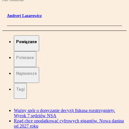
Foto: Fotolia.com
Andrzej Lazarowicz
Powiązane
Polecane
Najnowsze
Tagi
Ważny spór o doręczanie decyzji fiskusa rozstrzygnięty.
Wyrok 7 sędziów NSA
Rząd chce opodatkować cyfrowych gigantów. Nowa danina
od 2027 roku