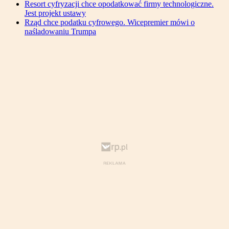
Resort cyfryzacji chce opodatkować firmy technologiczne.
Jest projekt ustawy
Rząd chce podatku cyfrowego. Wicepremier mówi o
naśladowaniu Trumpa