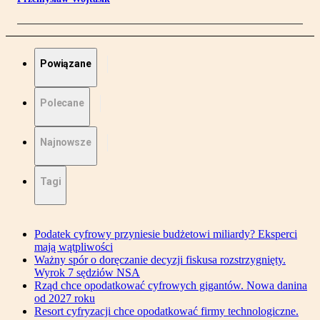
Powiązane
Polecane
Najnowsze
Tagi
Podatek cyfrowy przyniesie budżetowi miliardy? Eksperci
mają wątpliwości
Ważny spór o doręczanie decyzji fiskusa rozstrzygnięty.
Wyrok 7 sędziów NSA
Rząd chce opodatkować cyfrowych gigantów. Nowa danina
od 2027 roku
Resort cyfryzacji chce opodatkować firmy technologiczne.