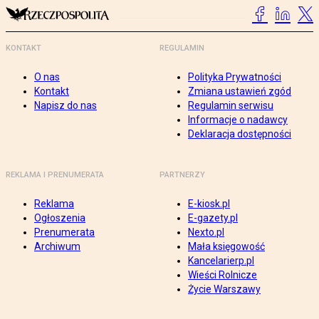
KONTAKT
REGULAMIN
O nas
Polityka Prywatności
Kontakt
Zmiana ustawień zgód
Napisz do nas
Regulamin serwisu
Informacje o nadawcy
Deklaracja dostępności
REKLAMA I PRENUMERATA
PARTNERZY
Reklama
E-kiosk.pl
Ogłoszenia
E-gazety.pl
Prenumerata
Nexto.pl
Archiwum
Mała księgowość
Kancelarierp.pl
Wieści Rolnicze
Życie Warszawy