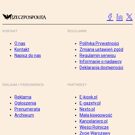
KONTAKT
REGULAMIN
O nas
Polityka Prywatności
Kontakt
Zmiana ustawień zgód
Napisz do nas
Regulamin serwisu
Informacje o nadawcy
Deklaracja dostępności
REKLAMA I PRENUMERATA
PARTNERZY
Reklama
E-kiosk.pl
Ogłoszenia
E-gazety.pl
Prenumerata
Nexto.pl
Archiwum
Mała księgowość
Kancelarierp.pl
Wieści Rolnicze
Życie Warszawy