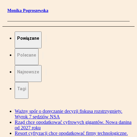
Monika Pogroszewska
Powiązane
Polecane
Najnowsze
Tagi
Ważny spór o doręczanie decyzji fiskusa rozstrzygnięty.
Wyrok 7 sędziów NSA
Rząd chce opodatkować cyfrowych gigantów. Nowa danina
od 2027 roku
Resort cyfryzacji chce opodatkować firmy technologiczne.