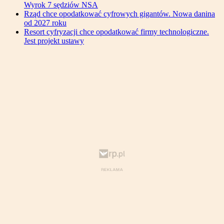
Wyrok 7 sędziów NSA
Rząd chce opodatkować cyfrowych gigantów. Nowa danina
od 2027 roku
Resort cyfryzacji chce opodatkować firmy technologiczne.
Jest projekt ustawy