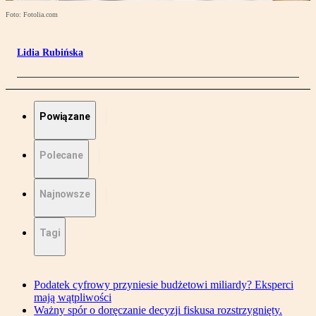
Foto: Fotolia.com
Lidia Rubińska
Powiązane
Polecane
Najnowsze
Tagi
Podatek cyfrowy przyniesie budżetowi miliardy? Eksperci
mają wątpliwości
Ważny spór o doręczanie decyzji fiskusa rozstrzygnięty.