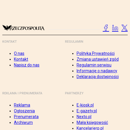
KONTAKT
REGULAMIN
O nas
Polityka Prywatności
Kontakt
Zmiana ustawień zgód
Napisz do nas
Regulamin serwisu
Informacje o nadawcy
Deklaracja dostępności
REKLAMA I PRENUMERATA
PARTNERZY
Reklama
E-kiosk.pl
Ogłoszenia
E-gazety.pl
Prenumerata
Nexto.pl
Archiwum
Mała księgowość
Kancelarierp.pl