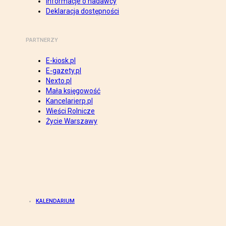
Informacje o nadawcy
Deklaracja dostępności
PARTNERZY
E-kiosk.pl
E-gazety.pl
Nexto.pl
Mała księgowość
Kancelarierp.pl
Wieści Rolnicze
Życie Warszawy
KALENDARIUM