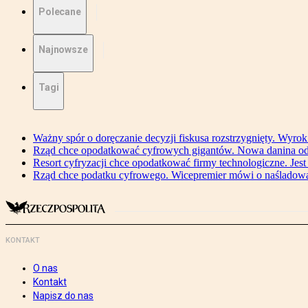
Polecane
Najnowsze
Tagi
Ważny spór o doręczanie decyzji fiskusa rozstrzygnięty. Wyr
Rząd chce opodatkować cyfrowych gigantów. Nowa danina od
Resort cyfryzacji chce opodatkować firmy technologiczne. Jest
Rząd chce podatku cyfrowego. Wicepremier mówi o naśladow
KONTAKT
O nas
Kontakt
Napisz do nas