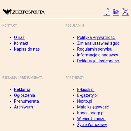
KONTAKT
REGULAMIN
O nas
Polityka Prywatności
Kontakt
Zmiana ustawień zgód
Napisz do nas
Regulamin serwisu
Informacje o nadawcy
Deklaracja dostępności
REKLAMA I PRENUMERATA
PARTNERZY
Reklama
E-kiosk.pl
Ogłoszenia
E-gazety.pl
Prenumerata
Nexto.pl
Archiwum
Mała księgowość
Kancelarierp.pl
Wieści Rolnicze
Życie Warszawy