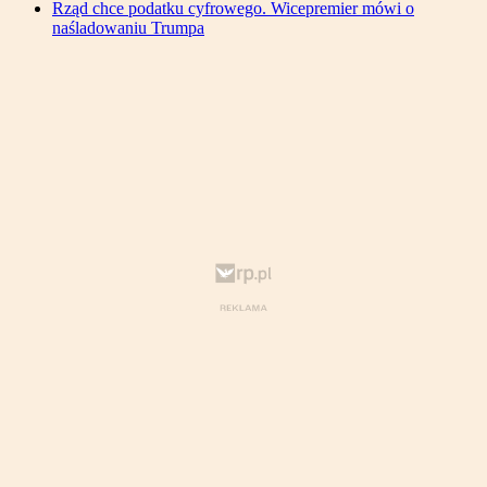
Rząd chce podatku cyfrowego. Wicepremier mówi o
naśladowaniu Trumpa