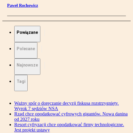
Paweł Rochowicz
Powiązane
Polecane
Najnowsze
Tagi
Ważny spór o doręczanie decyzji fiskusa rozstrzygnięty.
Wyrok 7 sędziów NSA
Rząd chce opodatkować cyfrowych gigantów. Nowa danina
od 2027 roku
Resort cyfryzacji chce opodatkować firmy technologiczne.
Jest projekt ustawy