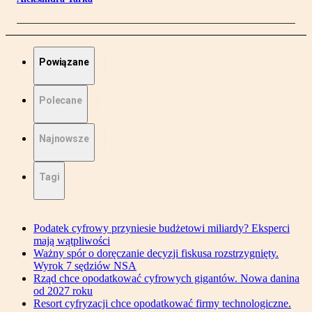
Powiązane
Polecane
Najnowsze
Tagi
Podatek cyfrowy przyniesie budżetowi miliardy? Eksperci
mają wątpliwości
Ważny spór o doręczanie decyzji fiskusa rozstrzygnięty.
Wyrok 7 sędziów NSA
Rząd chce opodatkować cyfrowych gigantów. Nowa danina
od 2027 roku
Resort cyfryzacji chce opodatkować firmy technologiczne.