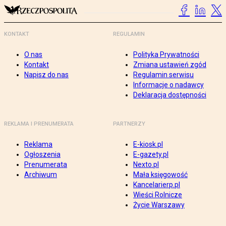
KONTAKT
REGULAMIN
O nas
Polityka Prywatności
Kontakt
Zmiana ustawień zgód
Napisz do nas
Regulamin serwisu
Informacje o nadawcy
Deklaracja dostępności
REKLAMA I PRENUMERATA
PARTNERZY
Reklama
E-kiosk.pl
Ogłoszenia
E-gazety.pl
Prenumerata
Nexto.pl
Archiwum
Mała księgowość
Kancelarierp.pl
Wieści Rolnicze
Życie Warszawy