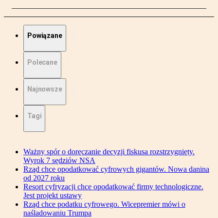
Powiązane
Polecane
Najnowsze
Tagi
Ważny spór o doręczanie decyzji fiskusa rozstrzygnięty.
Wyrok 7 sędziów NSA
Rząd chce opodatkować cyfrowych gigantów. Nowa danina
od 2027 roku
Resort cyfryzacji chce opodatkować firmy technologiczne.
Jest projekt ustawy
Rząd chce podatku cyfrowego. Wicepremier mówi o
naśladowaniu Trumpa