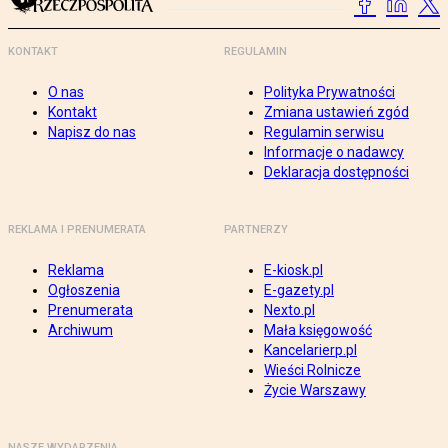
KONTAKT
REGULAMIN
O nas
Polityka Prywatności
Kontakt
Zmiana ustawień zgód
Napisz do nas
Regulamin serwisu
Informacje o nadawcy
Deklaracja dostępności
REKLAMA I PRENUMERATA
PARTNERZY
Reklama
E-kiosk.pl
Ogłoszenia
E-gazety.pl
Prenumerata
Nexto.pl
Archiwum
Mała księgowość
Kancelarierp.pl
Wieści Rolnicze
Życie Warszawy
NASZE WYDARZENIA