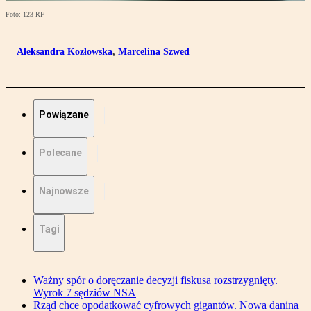
Foto: 123 RF
Aleksandra Kozłowska
,
Marcelina Szwed
Powiązane
Polecane
Najnowsze
Tagi
Ważny spór o doręczanie decyzji fiskusa rozstrzygnięty.
Wyrok 7 sędziów NSA
Rząd chce opodatkować cyfrowych gigantów. Nowa danina