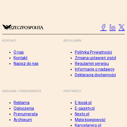
KONTAKT
REGULAMIN
O nas
Polityka Prywatności
Kontakt
Zmiana ustawień zgód
Napisz do nas
Regulamin serwisu
Informacje o nadawcy
Deklaracja dostępności
REKLAMA I PRENUMERATA
PARTNERZY
Reklama
E-kiosk.pl
Ogłoszenia
E-gazety.pl
Prenumerata
Nexto.pl
Archiwum
Mała księgowość
Kancelarierp.pl