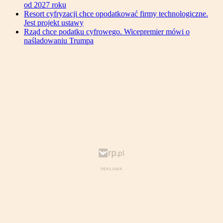
od 2027 roku
Resort cyfryzacji chce opodatkować firmy technologiczne.
Jest projekt ustawy
Rząd chce podatku cyfrowego. Wicepremier mówi o
naśladowaniu Trumpa