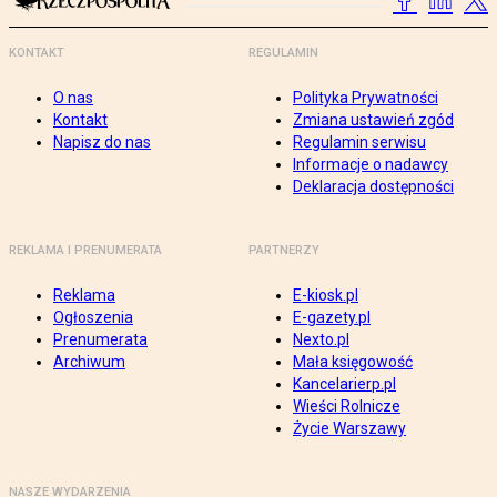
KONTAKT
REGULAMIN
O nas
Polityka Prywatności
Kontakt
Zmiana ustawień zgód
Napisz do nas
Regulamin serwisu
Informacje o nadawcy
Deklaracja dostępności
REKLAMA I PRENUMERATA
PARTNERZY
Reklama
E-kiosk.pl
Ogłoszenia
E-gazety.pl
Prenumerata
Nexto.pl
Archiwum
Mała księgowość
Kancelarierp.pl
Wieści Rolnicze
Życie Warszawy
NASZE WYDARZENIA